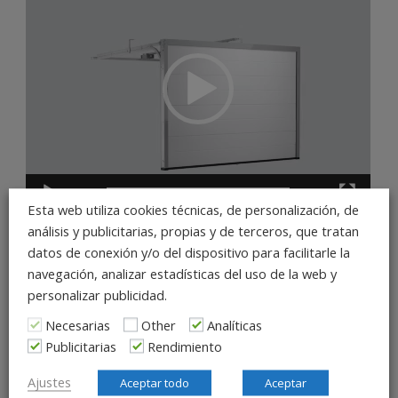
vídeo
00:00
00:20
Esta web utiliza cookies técnicas, de personalización, de
análisis y publicitarias, propias y de terceros, que tratan
datos de conexión y/o del dispositivo para facilitarle la
CALIDAD DE MARCA ALEMANA
navegación, analizar estadísticas del uso de la web y
Los productos de Hörmann se desarrollan y se producen en
personalizar publicidad.
fábricas altamente especializadas.
Necesarias
Other
Analíticas
Publicitarias
Rendimiento
PRODUCTOS PARA MUCHAS GENERACIONES
Ajustes
Aceptar todo
Aceptar